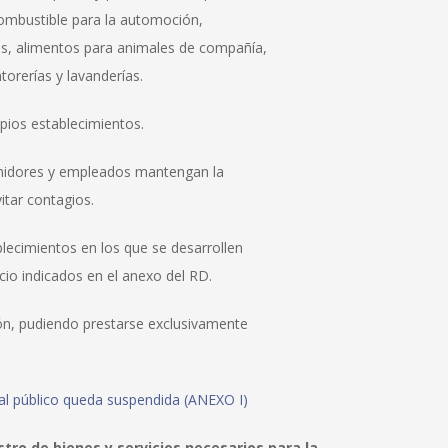
combustible para la automoción,
es, alimentos para animales de compañía,
torerías y lavanderías.
pios establecimientos.
umidores y empleados mantengan la
itar contagios.
blecimientos en los que se desarrollen
cio indicados en el anexo del RD.
ión, pudiendo prestarse exclusivamente
 al público queda suspendida (ANEXO I)
ro de bienes y servicios necesarios para la