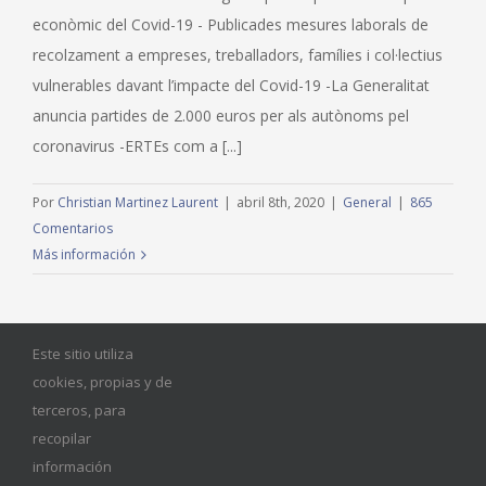
econòmic del Covid-19 - Publicades mesures laborals de
recolzament a empreses, treballadors, famílies i col·lectius
vulnerables davant l’impacte del Covid-19 -La Generalitat
anuncia partides de 2.000 euros per als autònoms pel
coronavirus -ERTEs com a [...]
Por
Christian Martinez Laurent
|
abril 8th, 2020
|
General
|
865
Comentarios
Más información
Este sitio utiliza
Siguiente
1
2
cookies, propias y de
terceros, para
recopilar
información