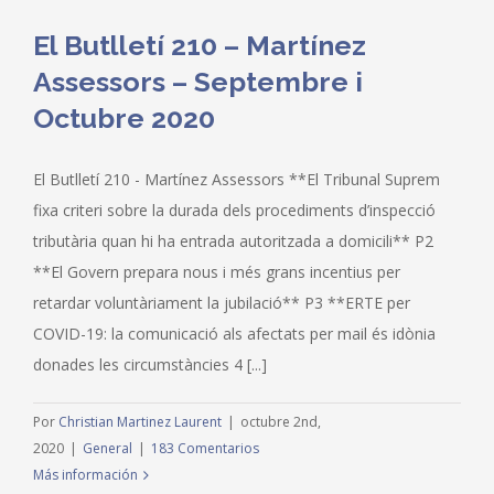
El Butlletí 210 – Martínez
Assessors – Septembre i
Octubre 2020
El Butlletí 210 - Martínez Assessors **El Tribunal Suprem
fixa criteri sobre la durada dels procediments d’inspecció
tributària quan hi ha entrada autoritzada a domicili** P2
**El Govern prepara nous i més grans incentius per
retardar voluntàriament la jubilació** P3 **ERTE per
COVID-19: la comunicació als afectats per mail és idònia
donades les circumstàncies 4 [...]
Por
Christian Martinez Laurent
|
octubre 2nd,
2020
|
General
|
183 Comentarios
Más información