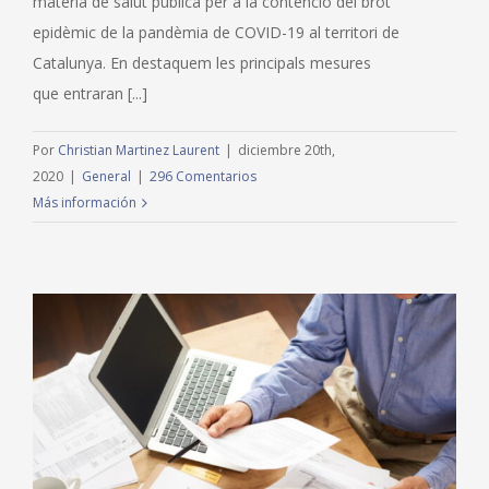
matèria de salut pública per a la contenció del brot
epidèmic de la pandèmia de COVID-19 al territori de
Catalunya. En destaquem les principals mesures
que entraran [...]
Por
Christian Martinez Laurent
|
diciembre 20th,
2020
|
General
|
296 Comentarios
Más información