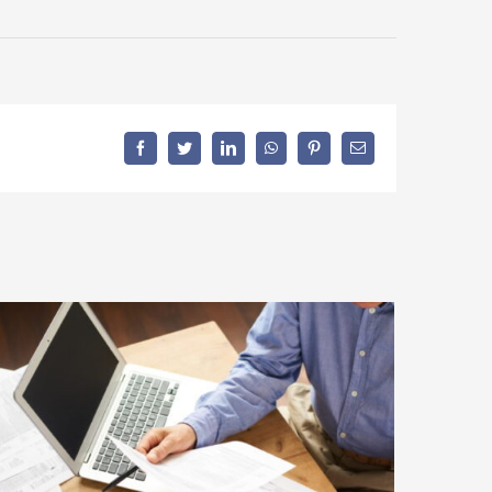
facebook
twitter
linkedin
whatsapp
pinterest
Correo
electrónico