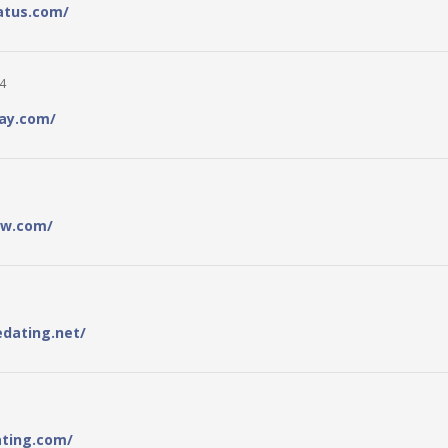
atus.com/
4
ay.com/
ew.com/
edating.net/
ating.com/