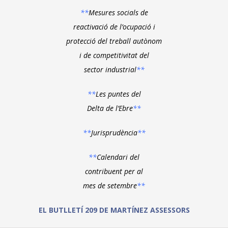
**
Mesures socials de
reactivació de l’ocupació i
protecció del treball autònom
i de competitivitat del
sector industrial
**
**
Les puntes del
Delta de l’Ebre
**
**
Jurisprudència
**
**
Calendari del
contribuent per al
mes de setembre
**
EL BUTLLETÍ 209 DE MARTÍNEZ ASSESSORS